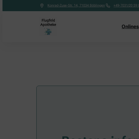
Konrad-Zuse-Str. 14
,
71034
Böblingen
+49-7031/20 59 
Online