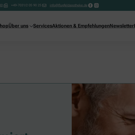
00
+49-7031/2 05 90 25
info@flugfeldapotheke.de
shop
Über uns
Services
Aktionen & Empfehlungen
Newsletter