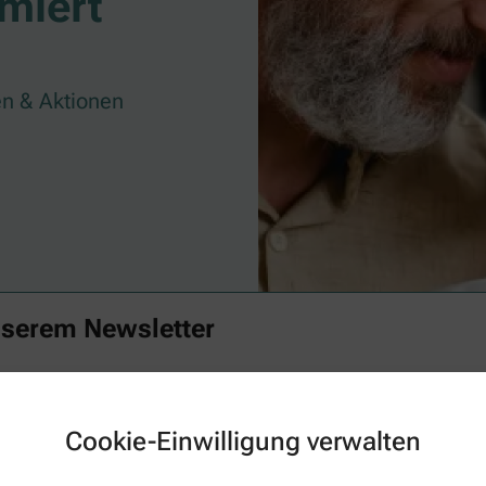
miert
n & Aktionen
nserem Newsletter
Familie mit spannenden Themen rund um Ihre Gesundheit begeistern. Verp
t mit unserem Newsletter.
Cookie-Einwilligung verwalten
Aktuelle