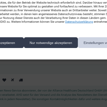
Gesundheitsthemen
kies, die für den Betrieb der Website technisch erforderlich sind. Darüber hinaus v
nsere Website für Sie optimal zu gestalten und fortlaufend zu verbessern. Mit Ihrer
ormationen zu Ihrer Verwendung unserer Website auch an Drittanbieter weiter. Soweit
s
Erfahren Sie mehr über aktuelle
rarbeitet werden, in denen kein angemessenes Datenschutzniveau besteht, stimmen Si
ur Nutzung dieser Dienste auch der Verarbeitung Ihrer Daten in diesen Ländern gem. 
Themen rund um Ihre Gesundheit.
 DSGVO zu. Weitere Informationen können Sie unserer
Datenschutzerklärung
entnehme
ichern Sie sich Ihren 10% Gutschein* für unsere Apothek
kzeptieren
Nur notwendige akzeptieren
Einstellungen v
 News-Service abonnieren, der von der Alliance Healthcare Deutschland GmbH (AHD
rarbeitet. AHD setzt für den Versand und die Analyse des Newsletters den Dienstleis
nk in jedem Newsletter). Die sonstigen Kontaktmöglichkeiten dafür und weitere Anga