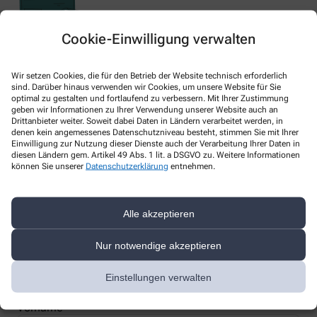
Cookie-Einwilligung verwalten
Nachweis Ihrer Befreiung
Wir setzen Cookies, die für den Betrieb der Website technisch erforderlich
sind. Darüber hinaus verwenden wir Cookies, um unsere Website für Sie
optimal zu gestalten und fortlaufend zu verbessern. Mit Ihrer Zustimmung
geben wir Informationen zu Ihrer Verwendung unserer Website auch an
Wenn Sie einen Ausweis über die Befreiung der gesetzlichen
Drittanbieter weiter. Soweit dabei Daten in Ländern verarbeitet werden, in
Zuzahlung haben, können wir diese Info speichern und Sie
denen kein angemessenes Datenschutzniveau besteht, stimmen Sie mit Ihrer
müssen Ihren Ausweis nicht immer vorzeigen.
Einwilligung zur Nutzung dieser Dienste auch der Verarbeitung Ihrer Daten in
diesen Ländern gem. Artikel 49 Abs. 1 lit. a DSGVO zu. Weitere Informationen
können Sie unserer
Datenschutzerklärung
entnehmen.
Kundenkarte beantragen
Alle akzeptieren
Jetzt schnell und einfach online beantragen und beim nächsten
Besuch bei uns in der Apotheke abholen.
Nur notwendige akzeptieren
Anrede
Einstellungen verwalten
Vorname *