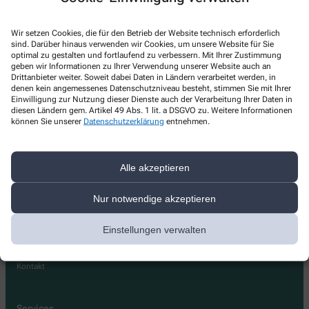
Flugfeld-Apotheke Böblingen
Wir setzen Cookies, die für den Betrieb der Website technisch erforderlich
Konrad-Zuse-Str. 14
,
71034
Böblingen
sind. Darüber hinaus verwenden wir Cookies, um unsere Website für Sie
+49-7031/20 59 00
optimal zu gestalten und fortlaufend zu verbessern. Mit Ihrer Zustimmung
geben wir Informationen zu Ihrer Verwendung unserer Website auch an
+49-7031/2 05 90 25
Drittanbieter weiter. Soweit dabei Daten in Ländern verarbeitet werden, in
denen kein angemessenes Datenschutzniveau besteht, stimmen Sie mit Ihrer
info@flugfeldapotheke.de
Einwilligung zur Nutzung dieser Dienste auch der Verarbeitung Ihrer Daten in
diesen Ländern gem. Artikel 49 Abs. 1 lit. a DSGVO zu. Weitere Informationen
können Sie unserer
Datenschutzerklärung
entnehmen.
Alle akzeptieren
Über uns
Nur notwendige akzeptieren
Team
Treuepass
Einstellungen verwalten
Leistungen
Lieferoptionen
Kontakt
Services